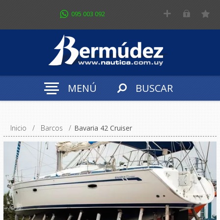
095 003 092
MENÚ
BUSCAR
Inicio
/
Barcos
/
Bavaria 42 Cruiser