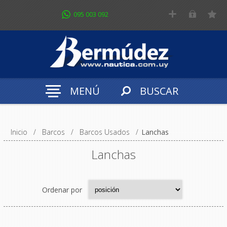
095 003 092
MENÚ
BUSCAR
FILTROS
Inicio
/
Barcos
/
Barcos Usados
/
Lanchas
Lanchas
Ordenar por