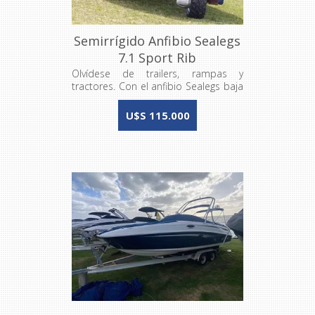
Semirrígido Anfibio Sealegs
7.1 Sport Rib
Olvídese de trailers, rampas y
tractores. Con el anfibio Sealegs baja
donde y cuando quiere
autopropulsado, levanta las ruedas y
U$S 115.000
a navegar!