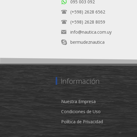
095 003 092
(+598) 2628 6562
(+598) 2628 8059
info@nautica.com.uy
bermudeznautica
Información
Nuestra Empresa
Condiciones de Uso
Política de Privacidad