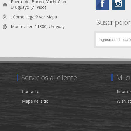
Puerto del Buceo, Yacht Club
Uruguayo (7º Piso)
¿Cómo llegar? Ver Mapa
Suscripción
Montevideo 11300, Uruguay
Servicios al cliente
Mi c
Contacto
Informa
Mapa del sitio
Wishlist