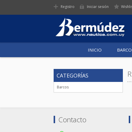
Registro
Iniciar sesión
Wishli
INICIO
BARCO
R
CATEGORÍAS
Barcos
Contacto