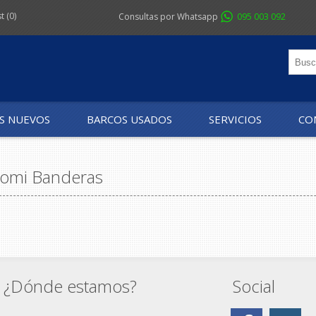
st
(0)
Consultas por Whatsapp
095 003 092
S NUEVOS
BARCOS USADOS
SERVICIOS
CO
omi Banderas
¿Dónde estamos?
Social