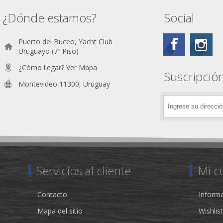
¿Dónde estamos?
Social
Puerto del Buceo, Yacht Club
Uruguayo (7º Piso)
¿Cómo llegar? Ver Mapa
Suscripción
Montevideo 11300, Uruguay
Servicios al cliente
Mi c
Contacto
Informa
Mapa del sitio
Wishlist