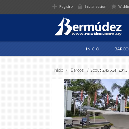
Registro
Iniciar sesión
Wishli
INICIO
BARCO
Inicio
/
Barcos
/
Scout 245 XSF 2013