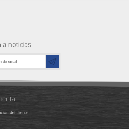
 a noticias
uenta
ción del cliente