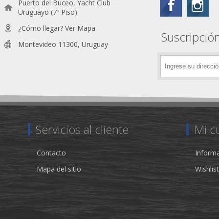
Puerto del Buceo, Yacht Club
Uruguayo (7º Piso)
¿Cómo llegar? Ver Mapa
Suscripción
Montevideo 11300, Uruguay
Servicios al cliente
Mi c
Contacto
Informa
Mapa del sitio
Wishlist