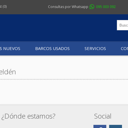
st
(0)
Consultas por Whatsapp
095 003 092
S NUEVOS
BARCOS USADOS
SERVICIOS
CO
eldén
¿Dónde estamos?
Social