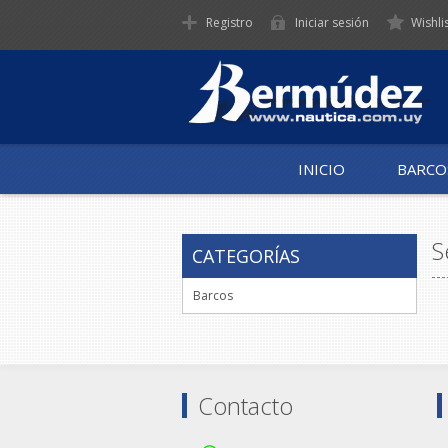
Registro
Iniciar sesión
Wishli
INICIO
BARCO
S
CATEGORÍAS
Barcos
Contacto