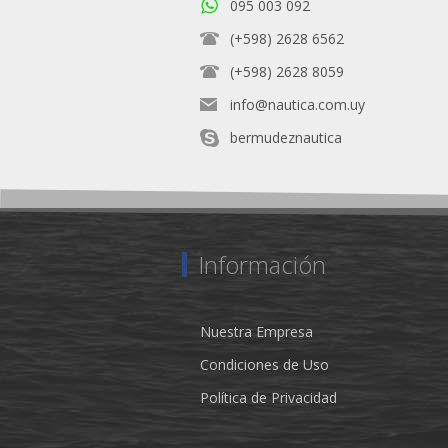
095 003 092
(+598) 2628 6562
(+598) 2628 8059
info@nautica.com.uy
bermudeznautica
Información
Nuestra Empresa
Condiciones de Uso
Política de Privacidad