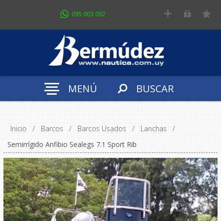
095 003 092
MENÚ
BUSCAR
Inicio
/
Barcos
/
Barcos Usados
/
Lanchas
/
Semirrígido Anfibio Sealegs 7.1 Sport Rib