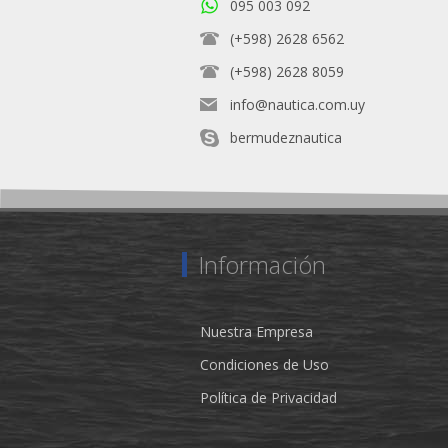
095 003 092
(+598) 2628 6562
(+598) 2628 8059
info@nautica.com.uy
bermudeznautica
Información
Nuestra Empresa
Condiciones de Uso
Política de Privacidad