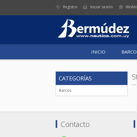
Registro
Iniciar sesión
Wishli
INICIO
BARCO
S
CATEGORÍAS
Barcos
Contacto