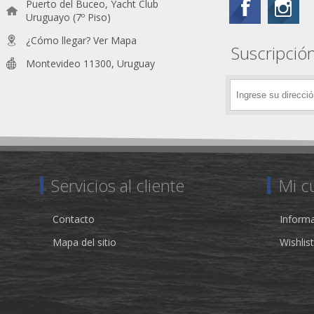
Puerto del Buceo, Yacht Club
Uruguayo (7º Piso)
¿Cómo llegar? Ver Mapa
Suscripción
Montevideo 11300, Uruguay
Servicios al cliente
Mi c
Contacto
Informa
Mapa del sitio
Wishlist