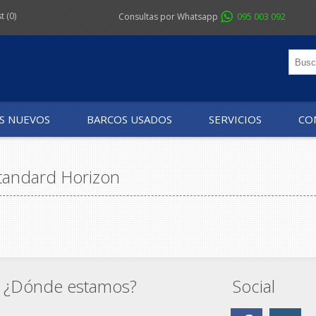
st
(0)
Consultas por Whatsapp
095 003 092
S NUEVOS
BARCOS USADOS
SERVICIOS
CO
tandard Horizon
¿Dónde estamos?
Social